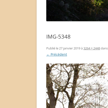
IMG-5348
Publié le
27 janvier 2019
à
3264 × 2448
dan
← Précédent