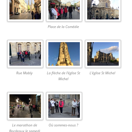
Place de la Comédie
Rue Mably
La flèche de l’église St
L’église St Michel
Michel
Le marathon de
Où sommes-nous ?
Bordeaux le samedi