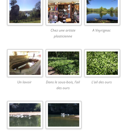
Chez une artiste
A Veyrignac
plasticienne
Un lavoir
Dans le sous-bois, l’ail
L’ail des ours
des ours