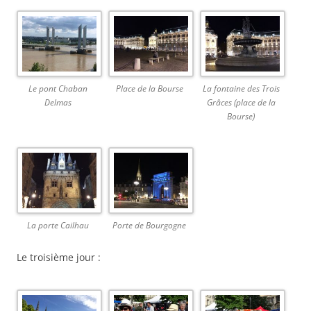
Le pont Chaban
Place de la Bourse
La fontaine des Trois
Delmas
Grâces (place de la
Bourse)
La porte Cailhau
Porte de Bourgogne
Le troisième jour :