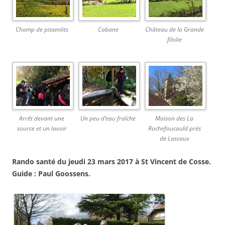
Champ de pissenlits
Cabane
Château de la Grande
filolie
Arrêt devant une
Un peu d’eau fraîche
Maison des La
source et un lavoir
Rochefoucauld près
de Lascaux
Rando santé du jeudi 23 mars 2017 à St Vincent de Cosse.
Guide : Paul Goossens.