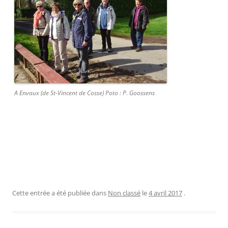
A Envaux (de St-Vincent de Cosse) Poto : P. Goossens
Cette entrée a été publiée dans
Non classé
le
4 avril 2017
.