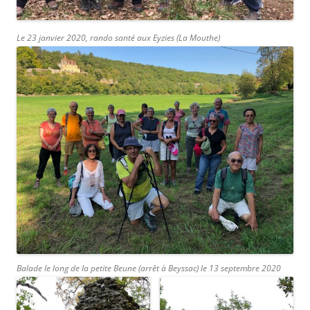
Le 23 janvier 2020, rando santé aux Eyzies (La Mouthe)
Balade le long de la petite Beune (arrêt à Beyssac) le 13 septembre 2020