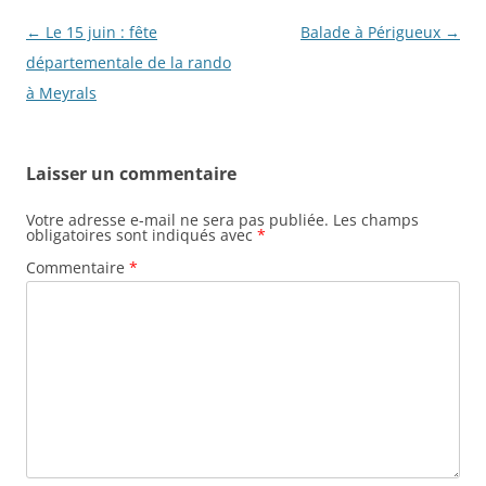
Navigation
←
Le 15 juin : fête
Balade à Périgueux
→
des
départementale de la rando
articles
à Meyrals
Laisser un commentaire
Votre adresse e-mail ne sera pas publiée.
Les champs
obligatoires sont indiqués avec
*
Commentaire
*