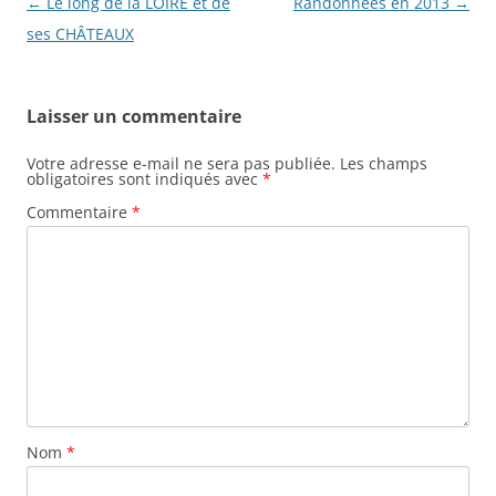
Navigation
←
Le long de la LOIRE et de
Randonnées en 2013
→
des
ses CHÂTEAUX
articles
Laisser un commentaire
Votre adresse e-mail ne sera pas publiée.
Les champs
obligatoires sont indiqués avec
*
Commentaire
*
Nom
*