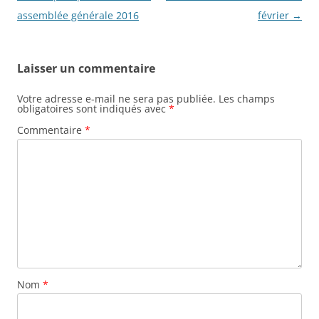
des
assemblée générale 2016
février
→
articles
Laisser un commentaire
Votre adresse e-mail ne sera pas publiée.
Les champs
obligatoires sont indiqués avec
*
Commentaire
*
Nom
*