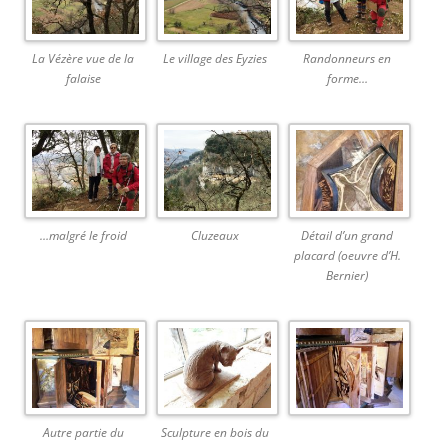
La Vézère vue de la
Le village des Eyzies
Randonneurs en
falaise
forme…
…malgré le froid
Cluzeaux
Détail d’un grand
placard (oeuvre d’H.
Bernier)
Autre partie du
Sculpture en bois du