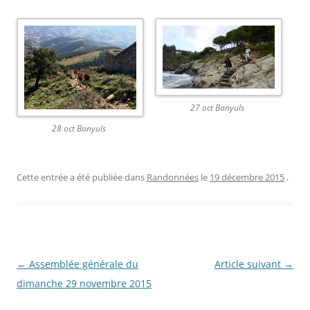
27 oct Banyuls
28 oct Banyuls
Cette entrée a été publiée dans
Randonnées
le
19 décembre 2015
.
Navigation
←
Assemblée générale du
Article suivant
→
des
dimanche 29 novembre 2015
articles