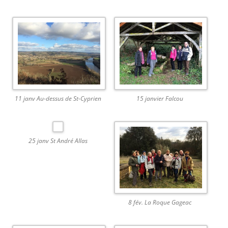
11 janv Au-dessus de St-Cyprien
15 janvier Falcou
25 janv St André Allas
8 fév. La Roque Gageac