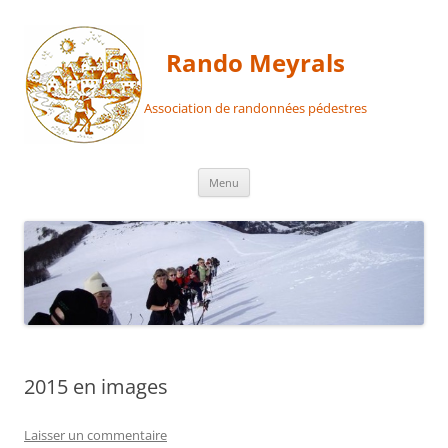
Aller
au
contenu
Rando Meyrals
Association de randonnées pédestres
Menu
2015 en images
Laisser un commentaire