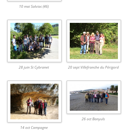
10 mai Salviac (46)
28 juin St Cybranet
20 sept Villefranche du Périgord
26 oct Banyuls
14 oct Campagne