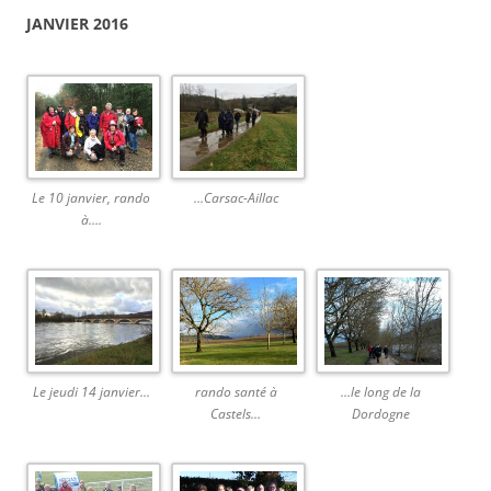
JANVIER 2016
Le 10 janvier, rando
…Carsac-Aillac
à….
Le jeudi 14 janvier…
rando santé à
…le long de la
Castels…
Dordogne