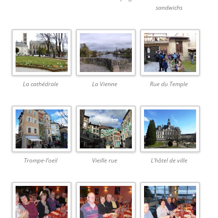
sandwichs
La cathédrale
La Vienne
Rue du Temple
Trompe-l’oeil
Vieille rue
L’hôtel de ville